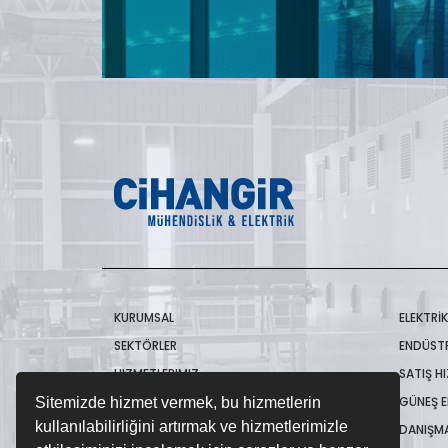
KURUMSAL
ELEKTRİ
SEKTÖRLER
ENDÜSTR
HIZMETLERIMIZ
SATIŞ H
CIHANGIR AKADEMI
GÜNEŞ E
Sitemizde hizmet vermek, bu hizmetlerin
kullanılabilirliğini artırmak ve hizmetlerimizle
KALITE
DANIŞMA