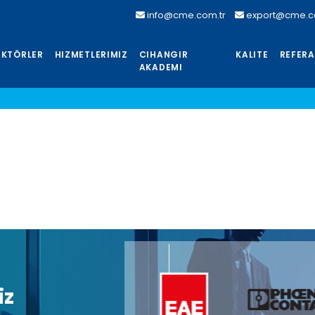
info@cme.com.tr
export@cme.c
EKTÖRLER
HIZMETLERIMIZ
CIHANGIR
KALITE
REFER
AKADEMI
iz