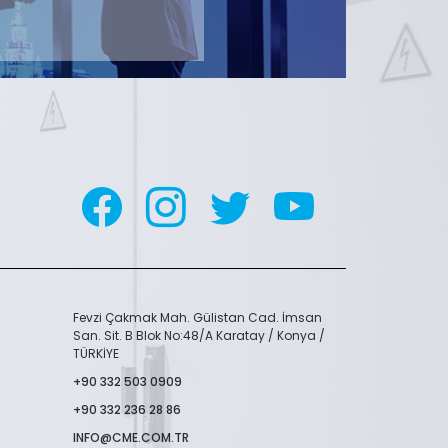
Fevzi Çakmak Mah. Gülistan Cad. İmsan
San. Sit. B Blok No:48/A Karatay / Konya /
TÜRKİYE
+90 332 503 0909
+90 332 236 28 86
INFO@CME.COM.TR