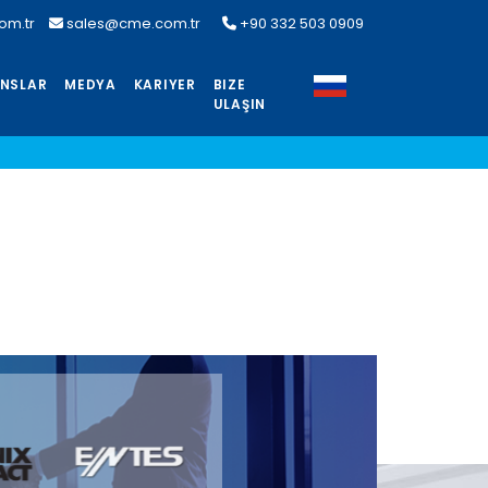
om.tr
sales@cme.com.tr
+90 332 503 0909
ANSLAR
MEDYA
KARIYER
BIZE
ULAŞIN