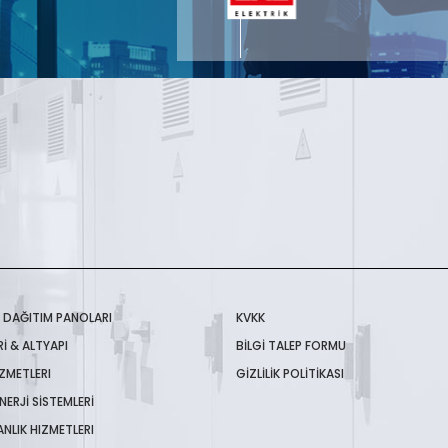
K DAĞITIM PANOLARI
KVKK
İ & ALTYAPI
BİLGİ TALEP FORMU
IZMETLERI
GİZLİLİK POLİTİKASI
NERJİ SİSTEMLERİ
NLIK HIZMETLERI