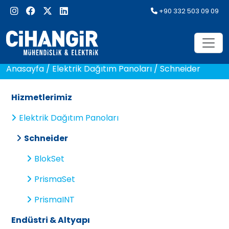
+90 332 503 09 09
Anasayfa
/
Elektrik Dağıtım Panoları
/
Schneider
Hizmetlerimiz
Elektrik Dağıtım Panoları
Schneider
BlokSet
PrismaSet
PrismaINT
Endüstri & Altyapı