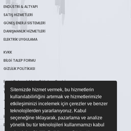
ENDÜSTRI & ALTYAPI
SATIŞ HIZMETLERI
GÜNEŞ ENERJI SISTEMLERI
DANIŞMANLIK HIZMETLERI
ELEKTRIK UYGULAMA
KVKK
BİLGİ TALEP FORMU
GİZLİLİK POLİTİKASI
Fevzi Çakmak Mah. Gülistan Cad. İmsan
San. Sit. B Blok No:48/A Karatay / Konya /
Sitemizde hizmet vermek, bu hizmetlerin
TÜRKİYE
kullanılabilirliğini artırmak ve hizmetlerimizle
+90 332 503 09 09
etkileşiminizi incelemek için çerezler ve benzer
+90 332 236 28 86
teknolojilerden yararlanıyoruz. Kabul
INFO@CME.COM.TR
seçeneğine tıklayarak, pazarlama ve analize
EXPORT@CME.COM.TR
yönelik bu tür teknolojileri kullanmamızı kabul